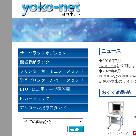
ニュース
サーバラックオプション
◆2026年7月
機器収納ラック
を公開しま
PW-530・730
プリンター台・モニタースタンド
◆2025年6月
と
YS-035L-W
YS-055L-W
防音プリンターカバー・スタンド
※色が従来のライト
LTO・DLT用テープ保管庫
おすすめ製品
ICカードラック
アルコール消毒スタンド
パソコンラック